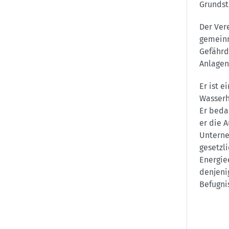
Grundst
Der Ver
gemeinn
Gefährd
Anlagen
Er ist 
Wasserh
Er beda
er die 
Unterne
gesetzl
Energie
denjeni
Befugni