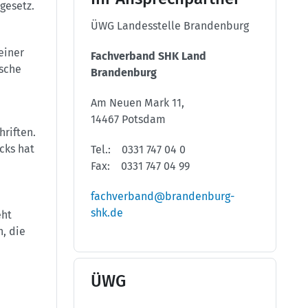
gesetz.
ÜWG Landesstelle Brandenburg
einer
Fachverband SHK Land
sche
Brandenburg
Am Neuen Mark 11,
14467 Potsdam
riften.
cks hat
Tel.: 0331 747 04 0
Fax: 0331 747 04 99
fachverband@brandenburg-
shk.de
eht
, die
ÜWG