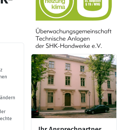
nz
chen
ländern
der
rechte
Ihr Ansprechpartner