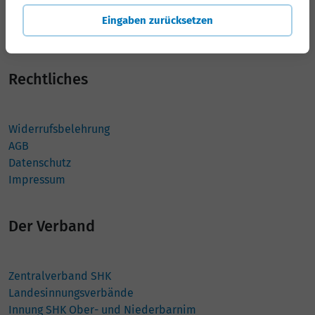
14467 Potsdam
Eingaben zurücksetzen
Tel.: 0331 747040
Rechtliches
Widerrufsbelehrung
AGB
Datenschutz
Impressum
Der Verband
Zentralverband SHK
Landesinnungsverbände
Innung SHK Ober- und Niederbarnim