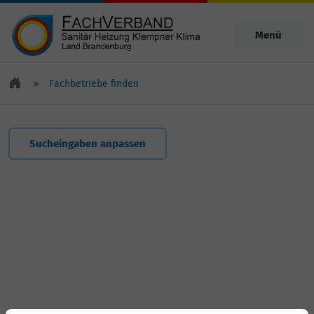
Menü
Fachbetriebe finden
Sucheingaben anpassen