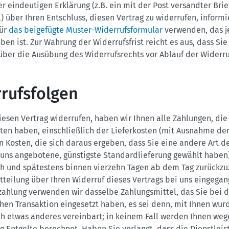
er eindeutigen Erklärung (z.B. ein mit der Post versandter Brief
) über Ihren Entschluss, diesen Vertrag zu widerrufen, informi
für
das beigefügte Muster-Widerrufsformular
verwenden, das j
ben ist. Zur Wahrung der Widerrufsfrist reicht es aus, dass Sie
über die Ausübung des Widerrufsrechts vor Ablauf der Widerruf
rufsfolgen
esen Vertrag widerrufen, haben wir Ihnen alle Zahlungen, die
ten haben, einschließlich der Lieferkosten (mit Ausnahme de
n Kosten, die sich daraus ergeben, dass Sie eine andere Art d
 uns angebotene, günstigste Standardlieferung gewählt haben)
ch und spätestens binnen vierzehn Tagen ab dem Tag zurückzu
teilung über Ihren Widerruf dieses Vertrags bei uns eingegang
zahlung verwenden wir dasselbe Zahlungsmittel, das Sie bei d
hen Transaktion eingesetzt haben, es sei denn, mit Ihnen wur
h etwas anderes vereinbart; in keinem Fall werden Ihnen weg
 Entgelte berechnet. Haben Sie verlangt, dass die Dienstlei