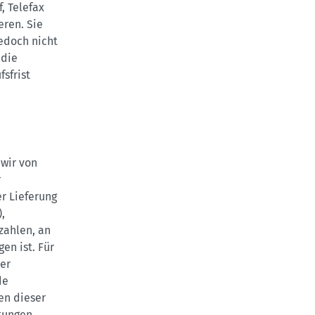
, Telefax
eren. Sie
edoch nicht
 die
sfrist
 wir von
r
er Lieferung
,
zahlen, an
en ist. Für
er
de
en dieser
stungen