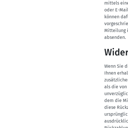
mittels ein
oder E-Mail
können da
vorgeschrie
Mitteilung 
absenden.
Wider
Wenn Sie di
Ihnen erhal
zusätzliche
als die von
unverzügli
dem die Mit
diese Rück
ursprünglic
ausdrücklic
Rückzahlung