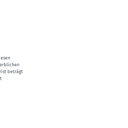
iesen
werblichen
rist beträgt
t