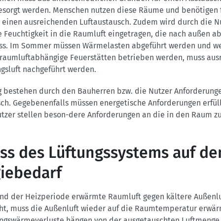
esorgt werden. Menschen nutzen diese Räume und benötigen f
 einen ausreichenden Luftaustausch. Zudem wird durch die N
Feuchtigkeit in die Raumluft eingetragen, die nach außen ab
s. Im Sommer müssen Wärmelasten abgeführt werden und w
aumluftabhängige Feuerstätten betrieben werden, muss aus
gsluft nachgeführt werden.
ig bestehen durch den Bauherren bzw. die Nutzer Anforderung
sch. Gegebenenfalls müssen energetische Anforderungen erfül
utzer stellen beson-dere Anforderungen an die in den Raum z
uss des Lüftungssystems auf de
iebedarf
nd der Heizperiode erwärmte Raumluft gegen kältere Außenlu
ht, muss die Außenluft wieder auf die Raumtemperatur erwär
ungswärmeverluste hängen von der ausgetauschten Luftmenge