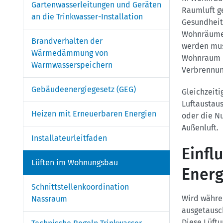
Gartenwasserleitungen und Geräten
Raumluft g
an die Trinkwasser-Installation
Gesundheit
Wohnräume 
Brandverhalten der
werden mus
Wärmedämmung von
Wohnraum r
Warmwasserspeichern
Verbrennun
Gebäudeenergiegesetz (GEG)
Gleichzeit
Luftaustau
Heizen mit Erneuerbaren Energien
oder die N
Außenluft.
Installateurleitfaden
Einfl
Lüften im Wohnungsbau
Energ
Schnittstellenkoordination
Wird währe
Nassraum
ausgetausc
Diese Lüft