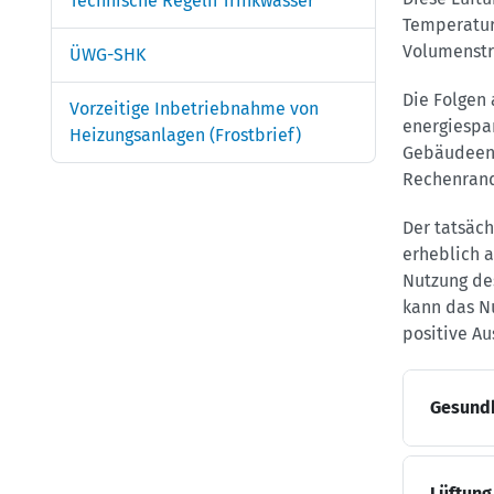
Technische Regeln Trinkwasser
Temperaturv
Volumenstr
ÜWG-SHK
Die Folgen 
Vorzeitige Inbetriebnahme von
energiespa
Heizungsanlagen (Frostbrief)
Gebäudeene
Rechenrand
Der tatsäc
erheblich 
Nutzung des
kann das N
positive A
Gesundh
Lüftung