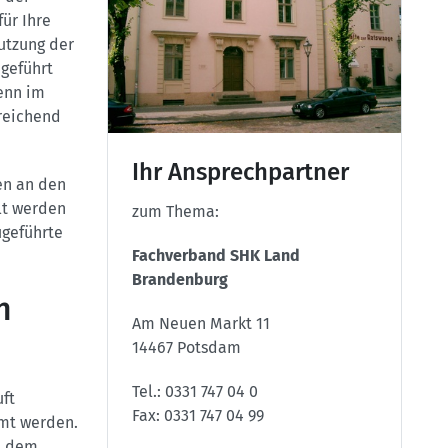
ür Ihre
utzung der
geführt
enn im
reichend
Ihr Ansprechpartner
en an den
lt werden
zum Thema:
ugeführte
Fachverband SHK Land
Brandenburg
n
Am Neuen Markt 11
14467 Potsdam
Tel.: 0331 747 04 0
ft
Fax: 0331 747 04 99
mt werden.
, dem