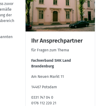
ss zuvor
sgemäße
ung der
sbereich
nannten
Ihr Ansprechpartner
für Fragen zum Thema
Fachverband SHK Land
Brandenburg
Am Neuen Markt 11
14467 Potsdam
0331 747 04 0
0176 112 220 21